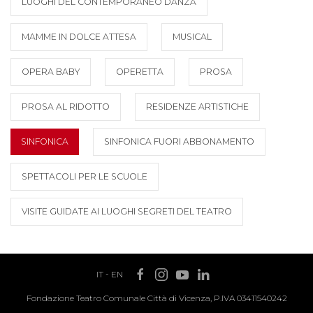
LUOGHI DEL CONTEMPORANEO DANZA
MAMME IN DOLCE ATTESA
MUSICAL
OPERA BABY
OPERETTA
PROSA
PROSA AL RIDOTTO
RESIDENZE ARTISTICHE
SINFONICA
SINFONICA FUORI ABBONAMENTO
SPETTACOLI PER LE SCUOLE
VISITE GUIDATE AI LUOGHI SEGRETI DEL TEATRO
IT
-
EN
Fondazione Teatro Comunale Città di Vicenza, P.IVA 03411540242