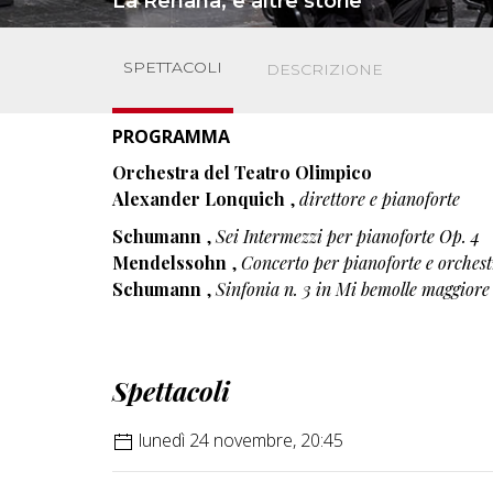
La Renana, e altre storie
SPETTACOLI
DESCRIZIONE
PROGRAMMA
Orchestra del Teatro Olimpico
Alexander Lonquich
,
direttore e pianoforte
Schumann
,
Sei Intermezzi per pianoforte Op. 4
Mendelssohn
,
Concerto per pianoforte e orchest
Schumann
,
Sinfonia n. 3 in Mi bemolle maggior
Spettacoli
lunedì 24 novembre, 20:45