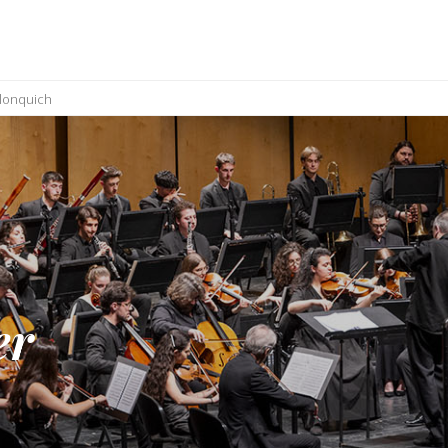
 lonquich
er