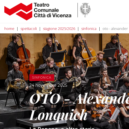
home
spettacoli
stagione 2025/2026
sinfonica
oto - alexander
SINFONICA
24 novembre 2025
OTO - Alexand
Lonquich