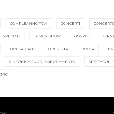
COMPLEANNO TCVI
CONCERTI
CONCERTI
I SPECIALI
FAMILY SHOW
GOSPEL
LUOG
OPERA BABY
OPERETTA
PROSA
PR
SINFONICA FUORI ABBONAMENTO
SPETTACOLI 
ATRO
40242