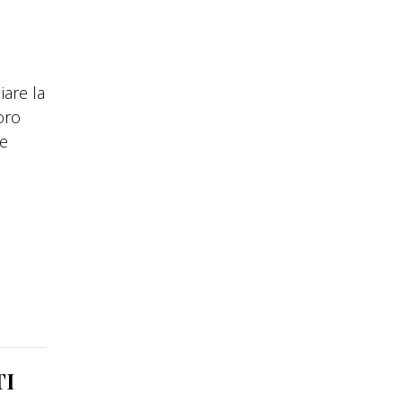
iare la
oro
ie
TI