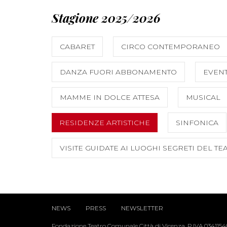
Stagione 2025/2026
CABARET
CIRCO CONTEMPORANEO
DANZA FUORI ABBONAMENTO
EVENT
MAMME IN DOLCE ATTESA
MUSICAL
RESIDENZE ARTISTICHE
SINFONICA
VISITE GUIDATE AI LUOGHI SEGRETI DEL TE
NEWS
PRESS
NEWSLETTER
Fondazione Teatro Comunale Città di Vicenza, P.IVA 034115