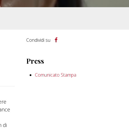
Condividi su
Press
Comunicato Stampa
ere
mance
 di