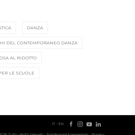
STICA
DANZA
HI DEL CONTEMPORANEO DANZA
OSA AL RIDOTTO
PER LE SCUOLE
IT
-
EN
2026 Tutti i diritti riservati -
Fondazione trasparente
-
Privacy