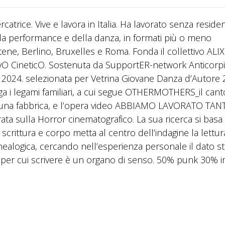
rcatrice. Vive e lavora in Italia. Ha lavorato senza reside
ella performance e della danza, in formati più o meno
tene, Berlino, Bruxelles e Roma. Fonda il collettivo ALIX
vO CineticO. Sostenuta da SupportER-network Anticorpi
 2024. selezionata per Vetrina Giovane Danza d’Autore
 i legami familiari, a cui segue OTHERMOTHERS_il cant
per una fabbrica, e l’opera video ABBIAMO LAVORATO TA
rata sulla Horror cinematografico. La sua ricerca si basa
a scrittura e corpo metta al centro dell’indagine la lettur
genealogica, cercando nell’esperienza personale il dato s
i per cui scrivere è un organo di senso. 50% punk 30% i