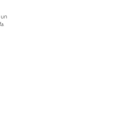
r un
a.