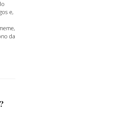
lo
gos e,
, meme,
rono da
?