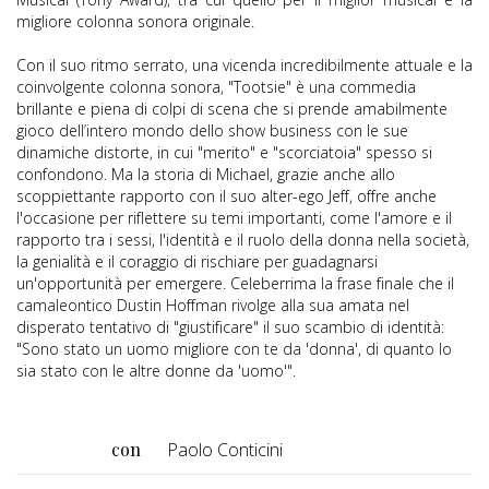
migliore colonna sonora originale.
Con il suo ritmo serrato, una vicenda incredibilmente attuale e la
coinvolgente colonna sonora, "Tootsie" è una commedia
brillante e piena di colpi di scena che si prende amabilmente
gioco dell’intero mondo dello show business con le sue
dinamiche distorte, in cui "merito" e "scorciatoia" spesso si
confondono. Ma la storia di Michael, grazie anche allo
scoppiettante rapporto con il suo alter-ego Jeff, offre anche
l'occasione per riflettere su temi importanti, come l'amore e il
rapporto tra i sessi, l'identità e il ruolo della donna nella società,
la genialità e il coraggio di rischiare per guadagnarsi
un'opportunità per emergere. Celeberrima la frase finale che il
camaleontico Dustin Hoffman rivolge alla sua amata nel
disperato tentativo di "giustificare" il suo scambio di identità:
"Sono stato un uomo migliore con te da 'donna', di quanto lo
sia stato con le altre donne da 'uomo'".
con
Paolo Conticini