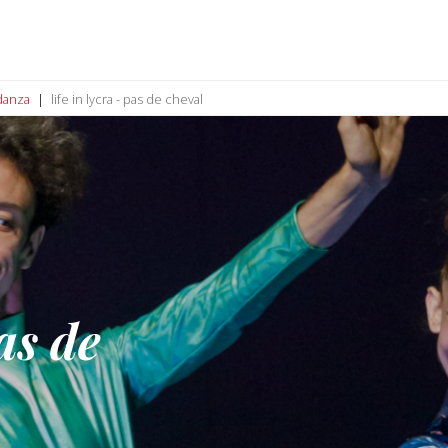
danza
life in lycra - pas de cheval
as de