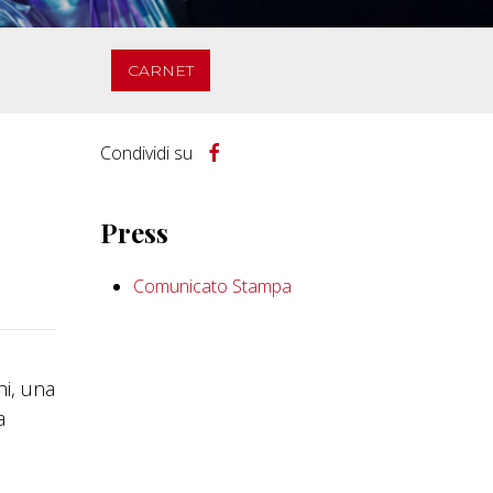
CARNET
Condividi su
Press
Comunicato Stampa
ni, una
a
a