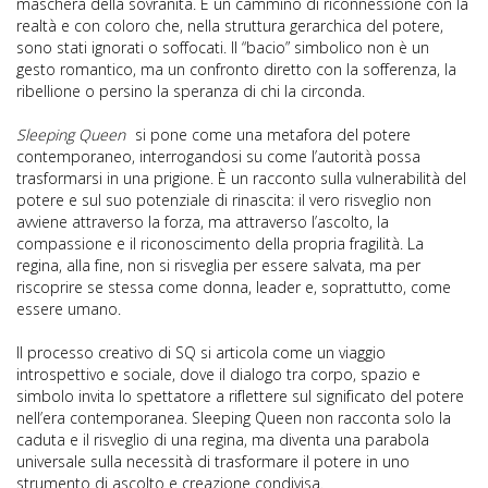
maschera della sovranità. È un cammino di riconnessione con la
realtà e con coloro che, nella struttura gerarchica del potere,
sono stati ignorati o soffocati. Il “bacio” simbolico non è un
gesto romantico, ma un confronto diretto con la sofferenza, la
ribellione o persino la speranza di chi la circonda.
Sleeping Queen
si pone come una metafora del potere
contemporaneo, interrogandosi su come l’autorità possa
trasformarsi in una prigione. È un racconto sulla vulnerabilità del
potere e sul suo potenziale di rinascita: il vero risveglio non
avviene attraverso la forza, ma attraverso l’ascolto, la
compassione e il riconoscimento della propria fragilità. La
regina, alla fine, non si risveglia per essere salvata, ma per
riscoprire se stessa come donna, leader e, soprattutto, come
essere umano.
Il processo creativo di SQ si articola come un viaggio
introspettivo e sociale, dove il dialogo tra corpo, spazio e
simbolo invita lo spettatore a riflettere sul significato del potere
nell’era contemporanea. Sleeping Queen non racconta solo la
caduta e il risveglio di una regina, ma diventa una parabola
universale sulla necessità di trasformare il potere in uno
strumento di ascolto e creazione condivisa.