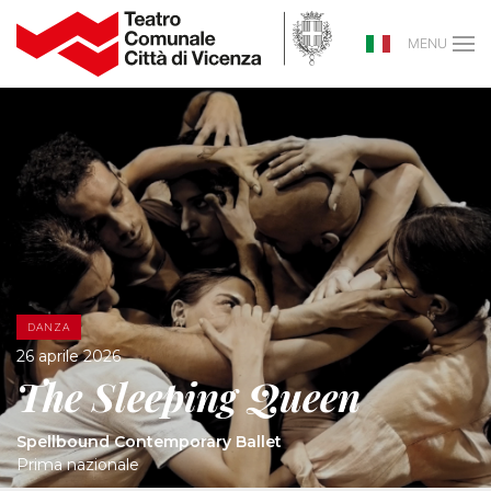
MENU
DANZA
26 aprile 2026
The Sleeping Queen
Spellbound Contemporary Ballet
Prima nazionale