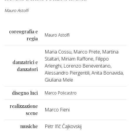
Mauro Astolfi
coreografia e
Mauro Astolfi
regia
Maria Cossu, Marco Prete, Martina
Staltari, Miriam Raffone, Filippo
danzatrici e
Arlenghi, Lorenzo Beneventano,
danzatori
Alessandro Piergentili, Anita Bonavida,
Giuliana Mele
disegno luci
Marco Policastro
realizzazione
Marco Fieni
scene
musiche
Pëtr Il’ič Čajkovskij