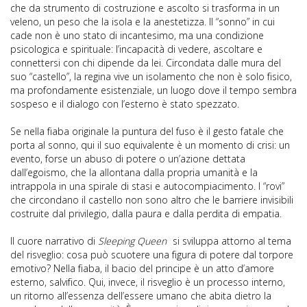
che da strumento di costruzione e ascolto si trasforma in un
veleno, un peso che la isola e la anestetizza. Il “sonno” in cui
cade non è uno stato di incantesimo, ma una condizione
psicologica e spirituale: l’incapacità di vedere, ascoltare e
connettersi con chi dipende da lei. Circondata dalle mura del
suo “castello”, la regina vive un isolamento che non è solo fisico,
ma profondamente esistenziale, un luogo dove il tempo sembra
sospeso e il dialogo con l’esterno è stato spezzato.
Se nella fiaba originale la puntura del fuso è il gesto fatale che
porta al sonno, qui il suo equivalente è un momento di crisi: un
evento, forse un abuso di potere o un’azione dettata
dall’egoismo, che la allontana dalla propria umanità e la
intrappola in una spirale di stasi e autocompiacimento. I “rovi”
che circondano il castello non sono altro che le barriere invisibili
costruite dal privilegio, dalla paura e dalla perdita di empatia.
Il cuore narrativo di
Sleeping Queen
si sviluppa attorno al tema
del risveglio: cosa può scuotere una figura di potere dal torpore
emotivo? Nella fiaba, il bacio del principe è un atto d’amore
esterno, salvifico. Qui, invece, il risveglio è un processo interno,
un ritorno all’essenza dell’essere umano che abita dietro la