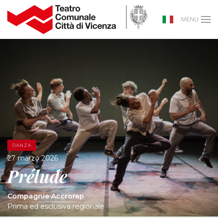
MENU
DANZA
27 marzo 2026
Prélude
Compagnie Accrorap
Prima ed esclusiva regionale