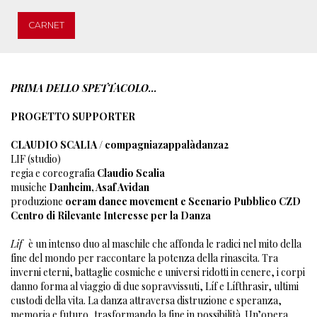
CARNET
PRIMA DELLO SPETTACOLO...
PROGETTO SUPPORTER
CLAUDIO SCALIA / compagniazappalàdanza2
LIF (studio)
regia e coreografia
Claudio Scalia
musiche
Danheim, Asaf Avidan
produzione
ocram dance movement e Scenario Pubblico CZD
Centro di Rilevante Interesse per la Danza
Lif
è un intenso duo al maschile che affonda le radici nel mito della
fine del mondo per raccontare la potenza della rinascita. Tra
inverni eterni, battaglie cosmiche e universi ridotti in cenere, i corpi
danno forma al viaggio di due sopravvissuti, Líf e Lífthrasir, ultimi
custodi della vita. La danza attraversa distruzione e speranza,
memoria e futuro, trasformando la fine in possibilità. Un’opera