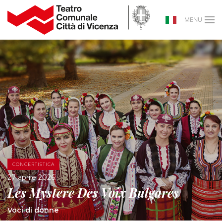
MENU
CONCERTISTICA
27 aprile 2026
Les Mystere Des Voix Bulgares
Voci di donne