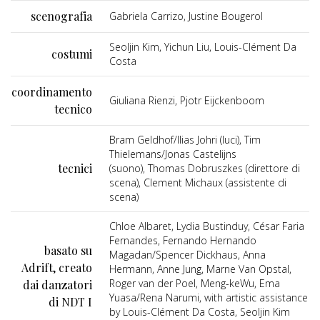
scenografia
Gabriela Carrizo, Justine Bougerol
Seoljin Kim, Yichun Liu, Louis-Clément Da
costumi
Costa
coordinamento
Giuliana Rienzi, Pjotr Eijckenboom
tecnico
Bram Geldhof/Ilias Johri (luci), Tim
Thielemans/Jonas Castelijns
tecnici
(suono), Thomas Dobruszkes (direttore di
scena), Clement Michaux (assistente di
scena)
Chloe Albaret, Lydia Bustinduy, César Faria
Fernandes, Fernando Hernando
basato su
Magadan/Spencer Dickhaus, Anna
Adrift, creato
Hermann, Anne Jung, Marne Van Opstal,
Roger van der Poel, Meng-keWu, Ema
dai danzatori
Yuasa/Rena Narumi, with artistic assistance
di NDT I
by Louis-Clément Da Costa, Seoljin Kim