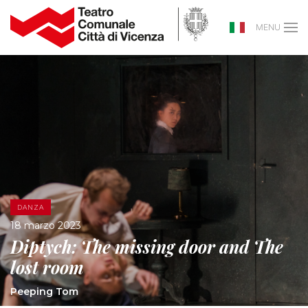
MENU
DANZA
18 marzo 2023
Diptych: The missing door and The
lost room
Peeping Tom