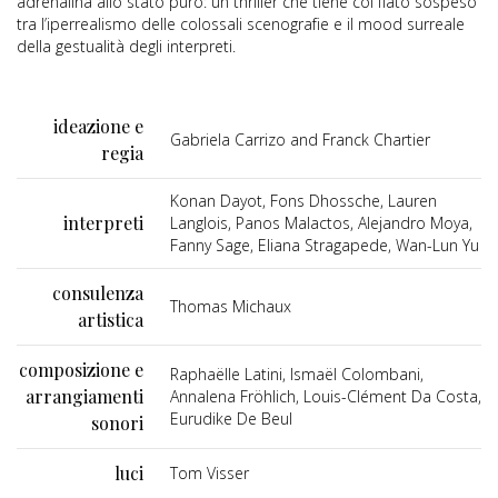
adrenalina allo stato puro: un thriller che tiene col fiato sospeso
tra l’iperrealismo delle colossali scenografie e il mood surreale
della gestualità degli interpreti.
ideazione e
Gabriela Carrizo and Franck Chartier
regia
Konan Dayot, Fons Dhossche, Lauren
interpreti
Langlois, Panos Malactos, Alejandro Moya,
Fanny Sage, Eliana Stragapede, Wan-Lun Yu
consulenza
Thomas Michaux
artistica
composizione e
Raphaëlle Latini, Ismaël Colombani,
arrangiamenti
Annalena Fröhlich, Louis-Clément Da Costa,
Eurudike De Beul
sonori
luci
Tom Visser