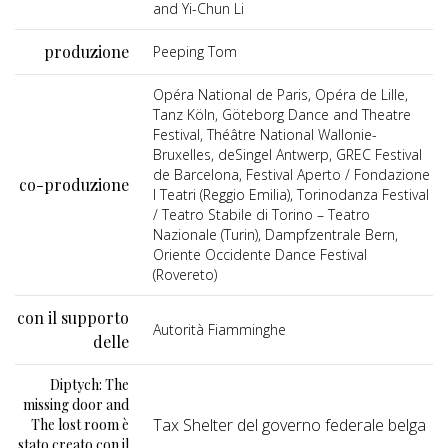
and Yi-Chun Li
produzione
Peeping Tom
Opéra National de Paris, Opéra de Lille,
Tanz Köln, Göteborg Dance and Theatre
Festival, Théâtre National Wallonie-
Bruxelles, deSingel Antwerp, GREC Festival
de Barcelona, Festival Aperto / Fondazione
co-produzione
I Teatri (Reggio Emilia), Torinodanza Festival
/ Teatro Stabile di Torino – Teatro
Nazionale (Turin), Dampfzentrale Bern,
Oriente Occidente Dance Festival
(Rovereto)
con il supporto
Autorità Fiamminghe
delle
Diptych: The
missing door and
Tax Shelter del governo federale belga
The lost room è
stato creato con il