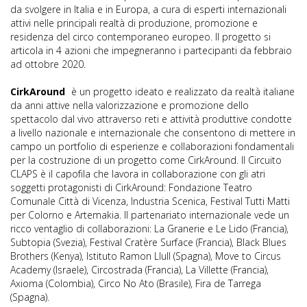
da svolgere in Italia e in Europa, a cura di esperti internazionali
attivi nelle principali realtà di produzione, promozione e
residenza del circo contemporaneo europeo. Il progetto si
articola in 4 azioni che impegneranno i partecipanti da febbraio
ad ottobre 2020.
CirkAround
è un progetto ideato e realizzato da realtà italiane
da anni attive nella valorizzazione e promozione dello
spettacolo dal vivo attraverso reti e attività produttive condotte
a livello nazionale e internazionale che consentono di mettere in
campo un portfolio di esperienze e collaborazioni fondamentali
per la costruzione di un progetto come CirkAround. Il Circuito
CLAPS è il capofila che lavora in collaborazione con gli atri
soggetti protagonisti di CirkAround: Fondazione Teatro
Comunale Città di Vicenza, Industria Scenica, Festival Tutti Matti
per Colorno e Artemakia. Il partenariato internazionale vede un
ricco ventaglio di collaborazioni: La Granerie e Le Lido (Francia),
Subtopia (Svezia), Festival Cratère Surface (Francia), Black Blues
Brothers (Kenya), Istituto Ramon Llull (Spagna), Move to Circus
Academy (Israele), Circostrada (Francia), La Villette (Francia),
Axioma (Colombia), Circo No Ato (Brasile), Fira de Tarrega
(Spagna).