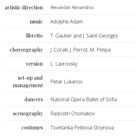
artistic direction
Alexandar Alexandrov
music
Adolphe Adam
libretto
Т. Gautier and J. Saint-Georges
choreography
J. Coralli, J. Perrot, М. Petipa
version
L. Lavrovsky
set-up and
Petar Lukanov
management
dancers
National Opera Ballet of Sofia
scenography
Radostin Chomakov
costumes
Tsvetanka Petkova-Stoynova