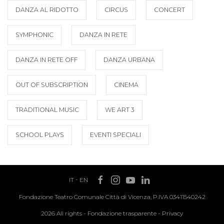
DANZA AL RIDOTTO
CIRCUS
CONCERT
SYMPHONIC
DANZA IN RETE
DANZA IN RETE OFF
DANZA URBANA
OUT OF SUBSCRIPTION
CINEMA
TRADITIONAL MUSIC
WE ART 3
SCHOOL PLAYS
EVENTI SPECIALI
IT
-
EN
Fondazione Teatro Comunale Città di Vicenza, P.IVA 03411540242
2026 All rights -
Fondazione trasparente
-
Privacy