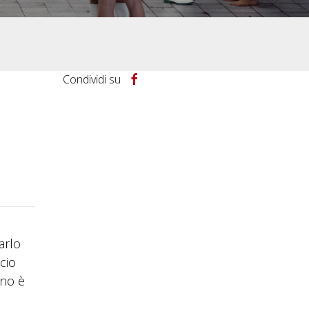
Condividi su
arlo
cio
ino è