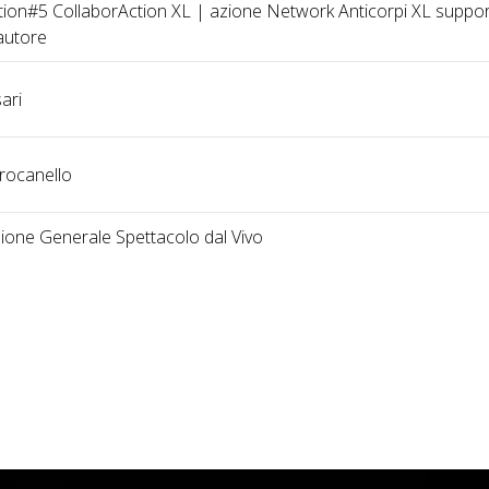
tion#5 CollaborAction XL | azione Network Anticorpi XL suppo
autore
ari
rocanello
zione Generale Spettacolo dal Vivo