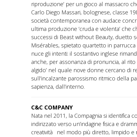
riproduzione’ per un gioco al massacro ch
Carlo Diego Massari, bolognese, classe 198
società contemporanea con audace concrete
ultima produzione ‘cruda e violenta’ che c
successi di Beast without Beauty, duetto s
Misérables, spietato quartetto in parrucca c
nuce gli intenti: il sostantivo inglese rimanda
anche, per assonanza di pronuncia, al rito 
algido’ nel quale nove donne cercano di r
sull’incalzante parossismo ritmico della par
sapienza, dall’interno.
C&C COMPANY
Nata nel 2011, la Compagnia si identifica c
indirizzato verso un’indagine fisica e dram
creatività nel modo più diretto, limpido e 