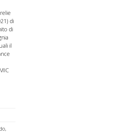
relie
21) di
ito di
gnia
ali il
ance
 MIC
do,