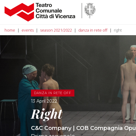
home
events
season 2021/2022
danza in rete off
right
DANZA IN RETE OFF
13 April 2022
Right
C&C Company | COB Compagnia Opus