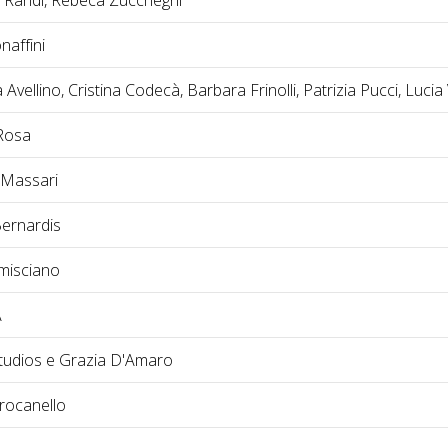
naffini
Avellino, Cristina Codecà, Barbara Frinolli, Patrizia Pucci, Lucia
Rosa
 Massari
ernardis
misciano
A
Studios e Grazia D'Amaro
rocanello