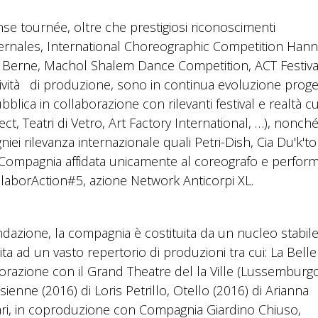
e tournée, oltre che prestigiosi riconoscimenti
Hivernales, International Choreographic Competition Hann
 Berne, Machol Shalem Dance Competition, ACT Festiva
ività di produzione, sono in continua evoluzione proget
blica in collaborazione con rilevanti festival e realtà cu
t, Teatri di Vetro, Art Factory International, …), nonch
i rilevanza internazionale quali Petri-Dish, Cia Du'k'to
lla Compagnia affidata unicamente al coreografo e perfor
llaborAction#5, azione Network Anticorpi XL.
ndazione, la compagnia è costituita da un nucleo stabile
ita ad un vasto repertorio di produzioni tra cui: La Bell
orazione con il Grand Theatre del la Ville (Lussemburgo)
sienne (2016) di Loris Petrillo, Otello (2016) di Arianna
 Bari, in coproduzione con Compagnia Giardino Chiuso,