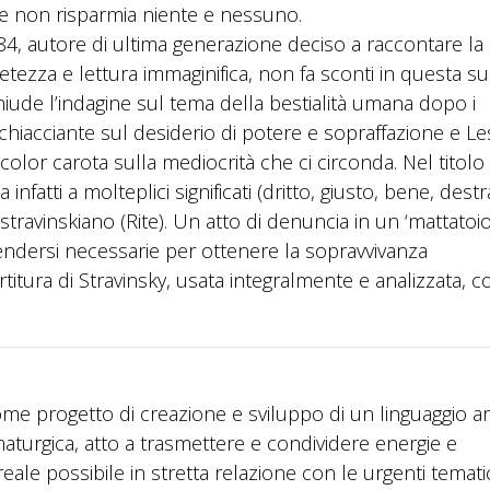
e non risparmia niente e nessuno.
4, autore di ultima generazione deciso a raccontare la
zza e lettura immaginifica, non fa sconti in questa su
hiude l’indagine sul tema della bestialità umana dopo i
chiacciante sul desiderio di potere e sopraffazione e Le
olor carota sulla mediocrità che ci circonda. Nel titolo 
 infatti a molteplici significati (dritto, giusto, bene, dest
stravinskiano (Rite). Un atto di denuncia in un ‘mattatoi
endersi necessarie per ottenere la sopravvivanza
titura di Stravinsky, usata integralmente e analizzata, c
ome progetto di creazione e sviluppo di un linguaggio art
maturgica, atto a trasmettere e condividere energie e
reale possibile in stretta relazione con le urgenti temat