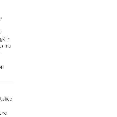
a
s
già in
ra) ma
o
on
istico
iche