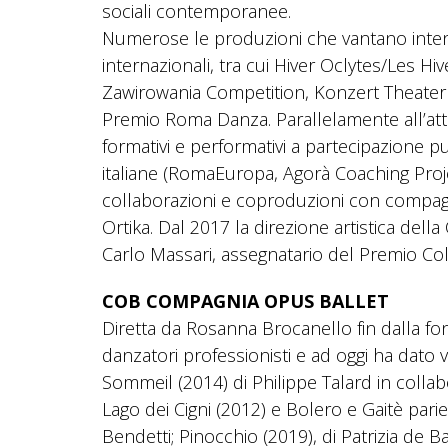
sociali contemporanee.
Numerose le produzioni che vantano intens
internazionali, tra cui Hiver Oclytes/Les 
Zawirowania Competition, Konzert Theater
Premio Roma Danza. Parallelamente all’att
formativi e performativi a partecipazione pub
italiane (RomaEuropa, Agorà Coaching Projec
collaborazioni e coproduzioni con compagnie
Ortika. Dal 2017 la direzione artistica de
Carlo Massari, assegnatario del Premio Co
COB COMPAGNIA OPUS BALLET
Diretta da Rosanna Brocanello fin dalla fo
danzatori professionisti e ad oggi ha dato v
Sommeil (2014) di Philippe Talard in collab
Lago dei Cigni (2012) e Bolero e Gaitè parie
Bendetti; Pinocchio (2019), di Patrizia de