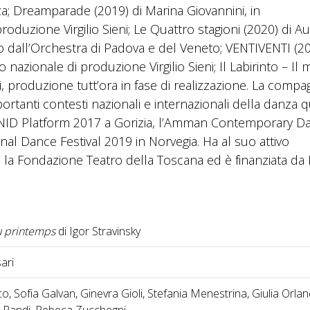
a; Dreamparade (2019) di Marina Giovannini, in
oduzione Virgilio Sieni; Le Quattro stagioni (2020) di Au
 dall’Orchestra di Padova e del Veneto; VENTIVENTI (20
 nazionale di produzione Virgilio Sieni; Il Labirinto – Il m
, produzione tutt’ora in fase di realizzazione. La compa
rtanti contesti nazionali e internazionali della danza qu
a NID Platform 2017 a Gorizia, l’Amman Contemporary D
ional Dance Festival 2019 in Norvegia. Ha al suo attivo
la Fondazione Teatro della Toscana ed è finanziata da
u printemps
di Igor Stravinsky
ari
o, Sofia Galvan, Ginevra Gioli, Stefania Menestrina, Giulia Orlan
 Randi, Rebeca Zucchegni