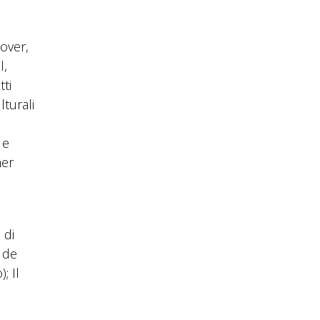
over,
l,
ti
lturali
é
 e
mer
 di
e de
; Il