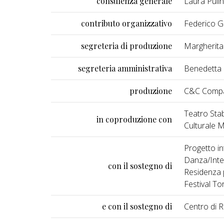
consulenza generale
Laura Pulin
contributo organizzativo
Federico Gri
segreteria di produzione
Margherita
segreteria amministrativa
Benedetta 
produzione
C&C Compa
Teatro Stab
in coproduzione con
Culturale M
Progetto i
Danza/Inter
con il sostegno di
Residenza p
Festival To
e con il sostegno di
Centro di 