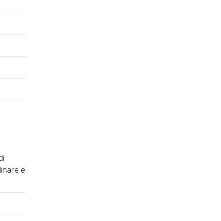
di
linare e