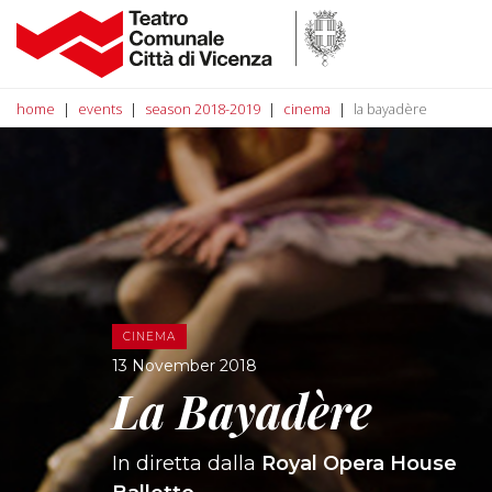
home
events
season 2018-2019
cinema
la bayadère
CINEMA
13 November 2018
La Bayadère
In diretta dalla
Royal Opera House