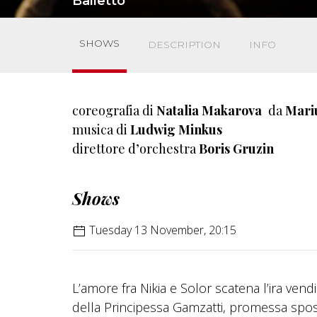
Balletto
SHOWS
DESCRIPTION
INFO
coreografia di
Natalia Makarova
da
Mari
musica di
Ludwig Minkus
direttore d’orchestra
Boris Gruzin
Shows
Tuesday 13 November, 20:15
L’amore fra Nikia e Solor scatena l’ira vendi
della Principessa Gamzatti, promessa spo