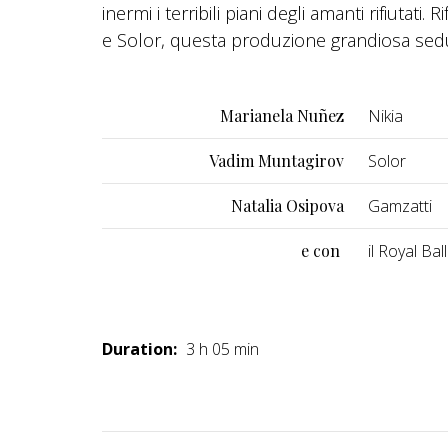
inermi i terribili piani degli amanti rifiutati
e Solor, questa produzione grandiosa sedurr
Marianela Nuñez
Nikia
Vadim Muntagirov
Solor
Natalia Osipova
Gamzatti
e con
il Royal Ba
Duration:
3 h 05 min