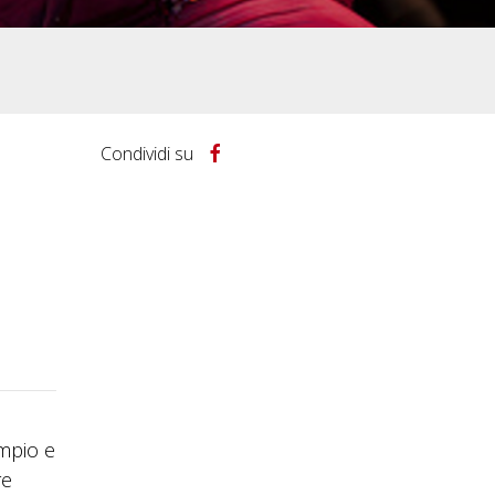
Condividi su
empio e
re