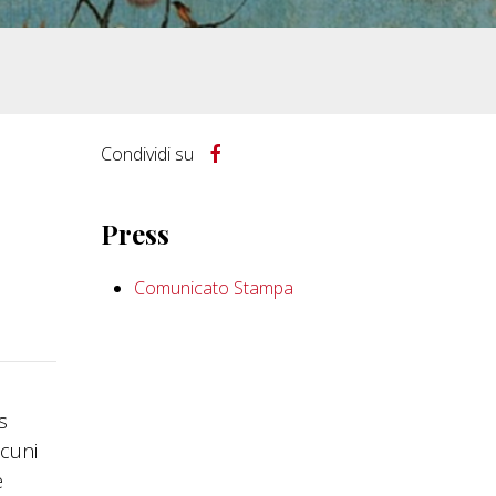
Condividi su
Press
Comunicato Stampa
s
lcuni
e