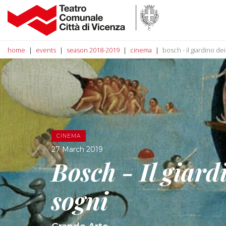
home
events
season 2018-2019
cinema
bosch - il giardino de
CINEMA
27 March 2019
Bosch - Il giard
sogni