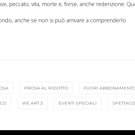
nse, peccato, vita, morte e, forse, anche redenzione. Q
ondo, anche se non si può arrivare a comprenderlo
OSA
PROSA AL RIDOTTO
FUORI ABBONAMENT
RCO
WE ART 3
EVENTI SPECIALI
SPETTACO