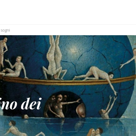
i sogni
ino dei