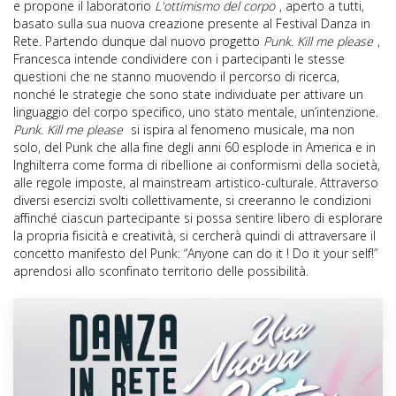
e propone il laboratorio
L'ottimismo del corpo
, aperto a tutti,
basato sulla sua nuova creazione presente al Festival Danza in
Rete. Partendo dunque dal nuovo progetto
Punk. Kill me please
,
Francesca intende condividere con i partecipanti le stesse
questioni che ne stanno muovendo il percorso di ricerca,
nonché le strategie che sono state individuate per attivare un
linguaggio del corpo specifico, uno stato mentale, un’intenzione.
Punk. Kill me please
si ispira al fenomeno musicale, ma non
solo, del Punk che alla fine degli anni 60 esplode in America e in
Inghilterra come forma di ribellione ai conformismi della società,
alle regole imposte, al mainstream artistico-culturale. Attraverso
diversi esercizi svolti collettivamente, si creeranno le condizioni
affinché ciascun partecipante si possa sentire libero di esplorare
la propria fisicità e creatività, si cercherà quindi di attraversare il
concetto manifesto del Punk: “Anyone can do it ! Do it your self!”
aprendosi allo sconfinato territorio delle possibilità.