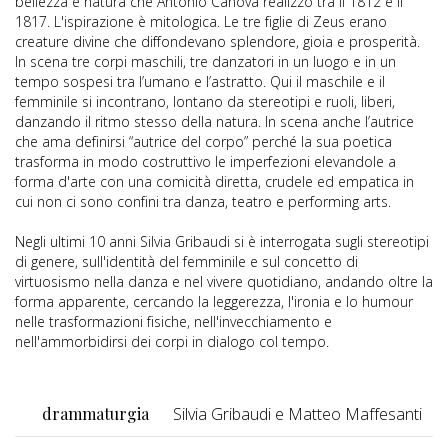
bellezza e natura che Antonio Canova realizzò tra il 1812 e il
1817. L'ispirazione è mitologica. Le tre figlie di Zeus erano
creature divine che diffondevano splendore, gioia e prosperità.
In scena tre corpi maschili, tre danzatori in un luogo e in un
tempo sospesi tra l’umano e l’astratto. Qui il maschile e il
femminile si incontrano, lontano da stereotipi e ruoli, liberi,
danzando il ritmo stesso della natura. In scena anche l’autrice
che ama definirsi “autrice del corpo” perché la sua poetica
trasforma in modo costruttivo le imperfezioni elevandole a
forma d'arte con una comicità diretta, crudele ed empatica in
cui non ci sono confini tra danza, teatro e performing arts.
Negli ultimi 10 anni Silvia Gribaudi si è interrogata sugli stereotipi
di genere, sull'identità del femminile e sul concetto di
virtuosismo nella danza e nel vivere quotidiano, andando oltre la
forma apparente, cercando la leggerezza, l'ironia e lo humour
nelle trasformazioni fisiche, nell'invecchiamento e
nell'ammorbidirsi dei corpi in dialogo col tempo.
drammaturgia
Silvia Gribaudi e Matteo Maffesanti