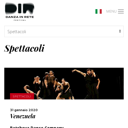
MENU
Spettacoli
SCOPRI DI PIÙ
SPETTACOLI
CONDIVIDI
31 gennaio 2020
Venezuela
Batsheva Dance Company