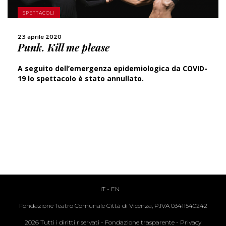
SPETTACOLI
SCOPRI DI PIÙ
23 aprile 2020
Punk. Kill me please
CONDIVIDI
A seguito dell’emergenza epidemiologica da COVID-
19 lo spettacolo è stato annullato.
IT
-
EN
Fondazione Teatro Comunale Città di Vicenza, P.IVA 03411540242
2026 Tutti i diritti riservati -
Fondazione trasparente
-
Privacy