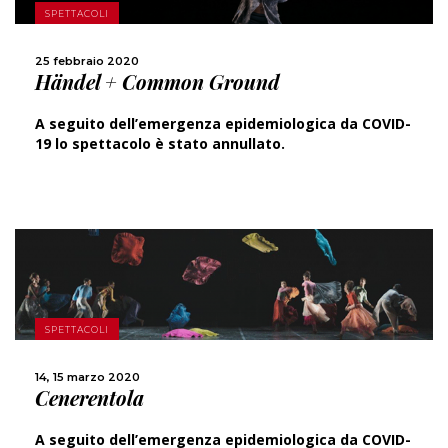
SCOPRI DI PIÙ
SPETTACOLI
25 febbraio 2020
CONDIVIDI
Händel + Common Ground
A seguito dell’emergenza epidemiologica da COVID-
19 lo spettacolo è stato annullato.
SCOPRI DI PIÙ
SPETTACOLI
14, 15 marzo 2020
CONDIVIDI
Cenerentola
A seguito dell’emergenza epidemiologica da COVID-