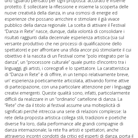
uno sguardo pensato per ogni proposta: accurato e insieme
protetto. E sollecitare la riflessione e insieme la scoperta delle
nuove creatività della danza, in una osmosi di energie ed
esperienze che possano arricchire e stimolare il già vivace
pubblico della danza regionale. La scelta di attivare il Festival
“Danza in Rete” nasce, dunque, dalla volontà di consolidare i
risultati raggiunti dalla decennale esperienza artistica (sia sul
versante produttivo che nei processi di qualificazione dello
spettatore) e per affrontare una sfida ancor più stimolante il cui
obiettivo è la nascita di un Festival come “polo integrato per la
danza”, un “processore culturale” quale punto d'incontro tra i
linguaggi, gli artisti, i coreografi e lo spettatore. La caratteristica
di “Danza in Rete” è di offrire, in un tempo relativamente breve,
un' esperienza poeticamente articolata, attivando forme attive
di partecipazione, con una particolare attenzione per i linguaggi
creativi emergenti. Queste qualità sono, infatti, particolarmente
difficili da realizzare in un “ordinario” cartellone di danza. La
“Rete” che da il titolo al festival assume una molteplicità di
significati perché intreccia una serie di relazioni complesse: la
rete della proposta artistica collega stili, tradizioni e poetiche
diverse fra loro, dalla performance alle grandi compagnie di
danza internazionale; la rete fra artisti e spettatori, anche
attraverso incontri condotti da critici ed esperti di danza, porta il