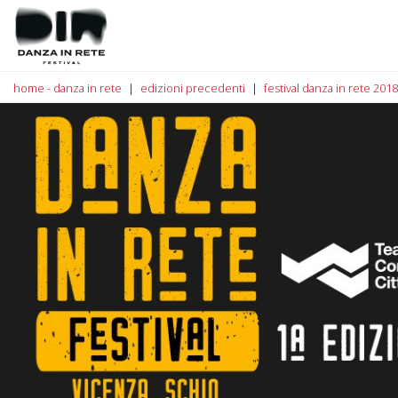
home - danza in rete
edizioni precedenti
festival danza in rete 2018