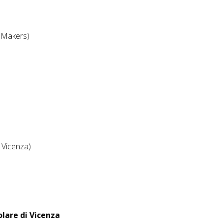
 Makers)
- Vicenza)
olare di Vicenza