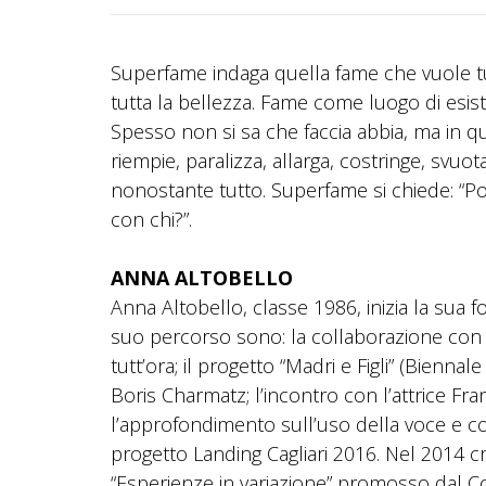
Superfame indaga quella fame che vuole tutto
tutta la bellezza. Fame come luogo di esis
Spesso non si sa che faccia abbia, ma in q
riempie, paralizza, allarga, costringe, svu
nonostante tutto. Superfame si chiede: “
con chi?”.
ANNA ALTOBELLO
Anna Altobello, classe 1986, inizia la sua for
suo percorso sono: la collaborazione con il
tutt’ora; il progetto “Madri e Figli” (Bienna
Boris Charmatz; l’incontro con l’attrice Fr
l’approfondimento sull’uso della voce e co
progetto Landing Cagliari 2016. Nel 2014 cre
“Esperienze in variazione” promosso dal C