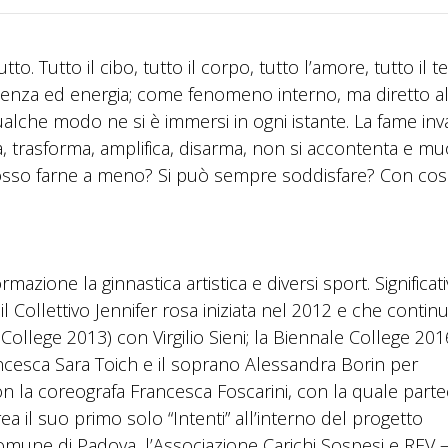
. Tutto il cibo, tutto il corpo, tutto l’amore, tutto il 
tenza ed energia; come fenomeno interno, ma diretto al 
ualche modo ne si è immersi in ogni istante. La fame inv
ota, trasforma, amplifica, disarma, non si accontenta e m
Posso farne a meno? Si può sempre soddisfare? Con cos
mazione la ginnastica artistica e diversi sport. Significati
 Collettivo Jennifer rosa iniziata nel 2012 e che contin
le College 2013) con Virgilio Sieni; la Biennale College 20
ancesca Sara Toich e il soprano Alessandra Borin per
n la coreografa Francesca Foscarini, con la quale parte
a il suo primo solo “Intenti” all’interno del progetto
omune di Padova, l’Associazione Carichi Sospesi e REV 