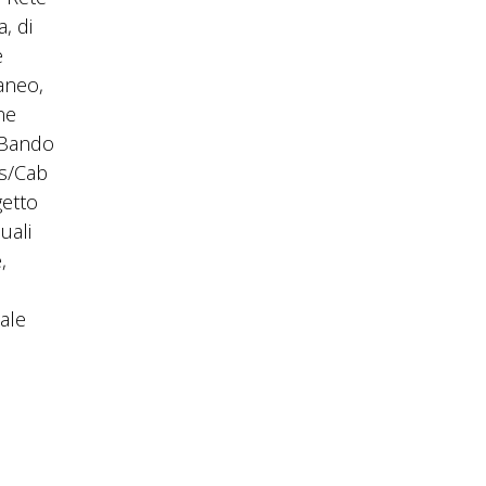
, di
e
aneo,
ne
l Bando
es/Cab
getto
uali
,
ale