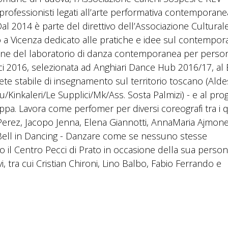
professionisti legati all’arte performativa contemporanea
Dal 2014 è parte del direttivo dell’Associazione Cultural
io a Vicenza dedicato alle pratiche e idee sul contempor
ione del laboratorio di danza contemporanea per perso
ici 2016, selezionata ad Anghiari Dance Hub 2016/17, a
ete stabile di insegnamento sul territorio toscano (Ald
nkaleri/Le Supplici/Mk/Ass. Sosta Palmizi) - e al pro
a. Lavora come perfomer per diversi coreografi tra i q
 Perez, Jacopo Jenna, Elena Giannotti, AnnaMaria Ajmone
 Bell in Dancing - Danzare come se nessuno stesse
l Centro Pecci di Prato in occasione della sua person
vi, tra cui Cristian Chironi, Lino Balbo, Fabio Ferrando e