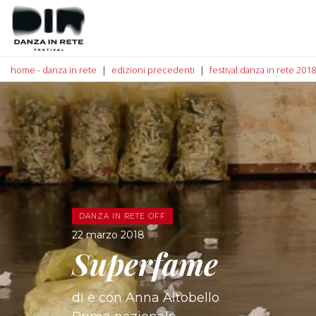
home - danza in rete
edizioni precedenti
festival danza in rete 2018
DANZA IN RETE OFF
22 marzo 2018
Superfame
di e con Anna Altobello