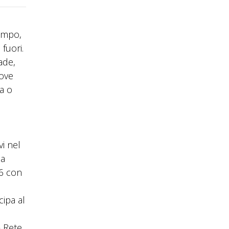
tempo,
fuori.
ade,
uove
a o
vi nel
ua
16 con
cipa al
– Rete