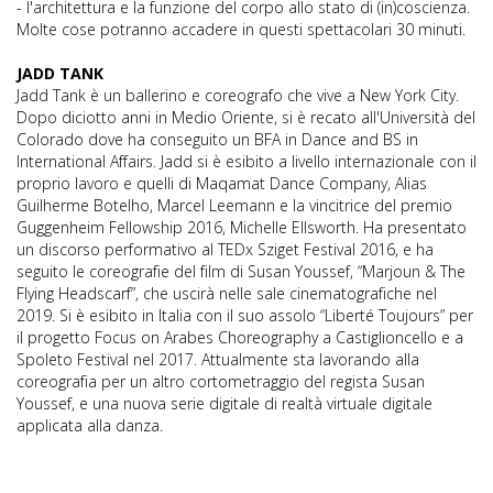
- l'architettura e la funzione del corpo allo stato di (in)coscienza.
Molte cose potranno accadere in questi spettacolari 30 minuti.
JADD TANK
Jadd Tank è un ballerino e coreografo che vive a New York City.
Dopo diciotto anni in Medio Oriente, si è recato all'Università del
Colorado dove ha conseguito un BFA in Dance and BS in
International Affairs. Jadd si è esibito a livello internazionale con il
proprio lavoro e quelli di Maqamat Dance Company, Alias
Guilherme Botelho, Marcel Leemann e la vincitrice del premio
Guggenheim Fellowship 2016, Michelle Ellsworth. Ha presentato
un discorso performativo al TEDx Sziget Festival 2016, e ha
seguito le coreografie del film di Susan Youssef, “Marjoun & The
Flying Headscarf”, che uscirà nelle sale cinematografiche nel
2019. Si è esibito in Italia con il suo assolo “Liberté Toujours” per
il progetto Focus on Arabes Choreography a Castiglioncello e a
Spoleto Festival nel 2017. Attualmente sta lavorando alla
coreografia per un altro cortometraggio del regista Susan
Youssef, e una nuova serie digitale di realtà virtuale digitale
applicata alla danza.