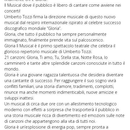
Il Musical dove il pubblico è libero di cantare come avviene nei
concerti!
Umberto Tozzi firma la direzione musicale di questo nuovo
musical dal respiro internazionale ispirato al celebre successo
discografico mondiale “Gloria”.
Gloria, che tutto il pubblico ha sempre personalmente
immaginato, finalmente prende vita sul palcoscenico.
Gloria Il Musical è il primo spettacolo teatrale che celebra il
glorioso repertorio musicale di Umberto Tozzi.
21 canzoni: Gloria, Ti amo, Tu, Stella stai, Notte Rosa, Io
camminerò e tante altre splendide canzoni conosciute in tutto il
mondo.
Gloria è una giovane ragazza talentuosa che desidera diventare
una cantante di successo. Per raggiungere il suo sogno vivrà
conflitti familiari, una storia d’amore, tradimenti, complotti,
rinunce ma anche momenti indimenticabili, nuove amicizie e
sviluppi inattesi.
Un musical di circa due ore con un allestimento tecnologico
moderno con effetti a sorpresa che trasporterà il pubblico in
una storia musicale ricca di divertimento ed emozioni sulle note
di canzoni che appartengono alla vita di tutti noi.
Gloria è un’esplosione di energia pop, sempre pronta a