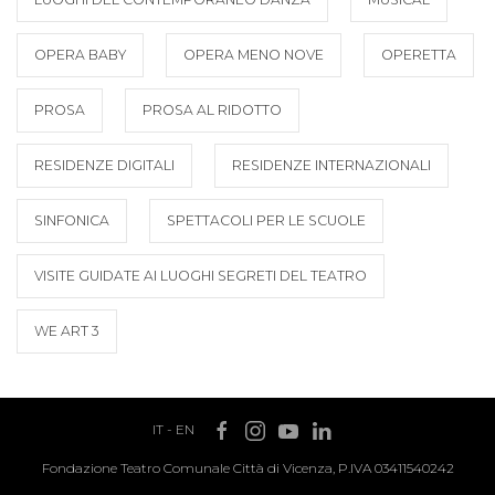
OPERA BABY
OPERA MENO NOVE
OPERETTA
PROSA
PROSA AL RIDOTTO
RESIDENZE DIGITALI
RESIDENZE INTERNAZIONALI
SINFONICA
SPETTACOLI PER LE SCUOLE
VISITE GUIDATE AI LUOGHI SEGRETI DEL TEATRO
WE ART 3
IT
-
EN
Fondazione Teatro Comunale Città di Vicenza, P.IVA 03411540242