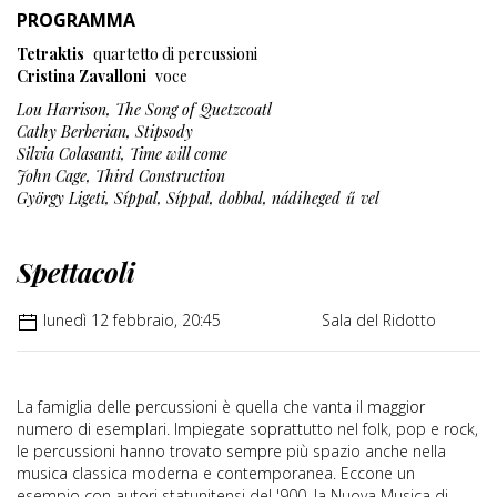
PROGRAMMA
Tetraktis
quartetto di percussioni
Cristina Zavalloni
voce
Lou Harrison, The Song of Quetzcoatl
Cathy Berberian, Stipsody
Silvia Colasanti, Time will come
John Cage, Third Construction
György Ligeti, Síppal, Síppal, dobbal, nádiheged
ű
vel
Spettacoli
lunedì 12 febbraio, 20:45
Sala del Ridotto
La famiglia delle percussioni è quella che vanta il maggior
numero di esemplari. Impiegate soprattutto nel folk, pop e rock,
le percussioni hanno trovato sempre più spazio anche nella
musica classica moderna e contemporanea. Eccone un
esempio con autori statunitensi del '900, la Nuova Musica di