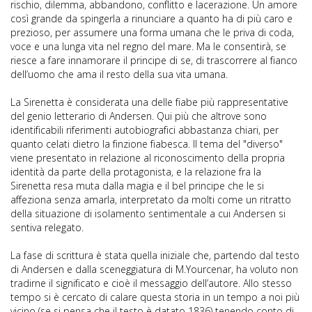
rischio, dilemma, abbandono, conflitto e lacerazione. Un amore
così grande da spingerla a rinunciare a quanto ha di più caro e
prezioso, per assumere una forma umana che le priva di coda,
voce e una lunga vita nel regno del mare. Ma le consentirà, se
riesce a fare innamorare il principe di se, di trascorrere al fianco
dell’uomo che ama il resto della sua vita umana.
La Sirenetta è considerata una delle fiabe più rappresentative
del genio letterario di Andersen. Qui più che altrove sono
identificabili riferimenti autobiografici abbastanza chiari, per
quanto celati dietro la finzione fiabesca. Il tema del "diverso"
viene presentato in relazione al riconoscimento della propria
identità da parte della protagonista, e la relazione fra la
Sirenetta resa muta dalla magia e il bel principe che le si
affeziona senza amarla, interpretato da molti come un ritratto
della situazione di isolamento sentimentale a cui Andersen si
sentiva relegato.
La fase di scrittura è stata quella iniziale che, partendo dal testo
di Andersen e dalla sceneggiatura di M.Yourcenar, ha voluto non
tradirne il significato e cioè il messaggio dell’autore. Allo stesso
tempo si è cercato di calare questa storia in un tempo a noi più
vicino (se si pensa che il testo è datato 1836) tenendo conto di