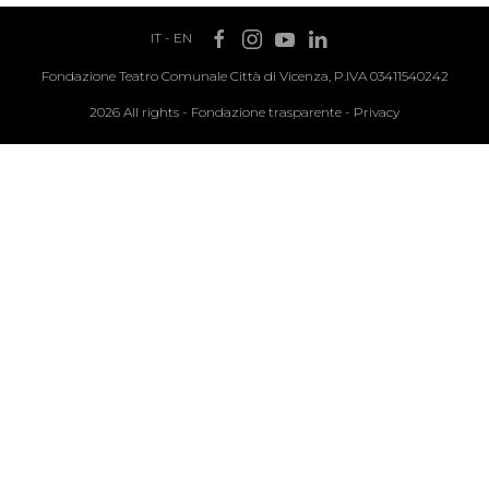
IT
-
EN
Fondazione Teatro Comunale Città di Vicenza, P.IVA 03411540242
2026 All rights -
Fondazione trasparente
-
Privacy