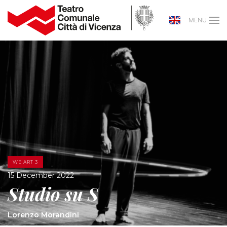
MENU
WE ART 3
15 December 2022
Studio su S
Lorenzo Morandini