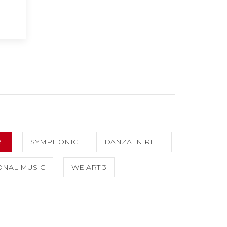
T
SYMPHONIC
DANZA IN RETE
ONAL MUSIC
WE ART 3