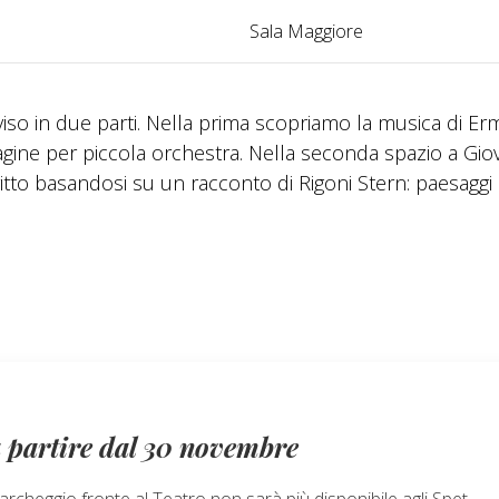
Sala Maggiore
iso in due parti. Nella prima scopriamo la musica di E
agine per piccola orchestra. Nella seconda spazio a Gio
tto basandosi su un racconto di Rigoni Stern: paesaggi
 partire dal 30 novembre
parcheggio fronte al Teatro non sarà più disponibile agli Spet...