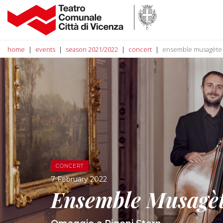
home
events
season 2021/2022
concert
ensemble musagète
CONCERT
7 February 2022
Ensemble Musagè