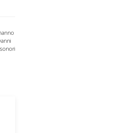
rmanno
vanni
 sonori