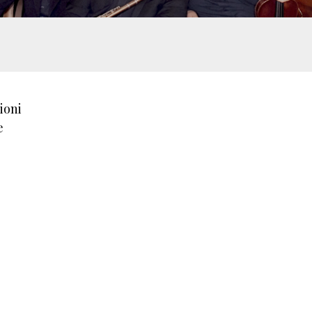
sioni
e