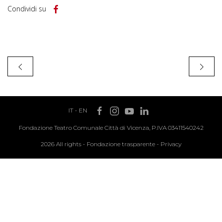
Condividi su
IT
-
EN
Fondazione Teatro Comunale Città di Vicenza, P.IVA 03411540242
2026 All rights -
Fondazione trasparente
-
Privacy