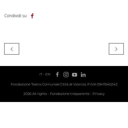
Condividi su
IT
-
EN
Fondazione Teatro Comunale Città di Vicenza, P.IVA 03411540242
2026 All rights -
Fondazione trasparente
-
Privacy