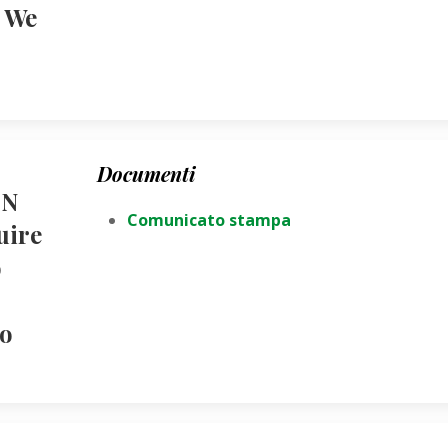
 We
Documenti
ON
Comunicato stampa
uire
o
o