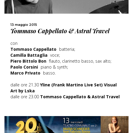
13 maggio 2015
Tommaso Cappellato & Astral Travel
SCOPRI DI PIÙ
con
CONDIVIDI
Tommaso Cappellato
batteria;
Camilla Battaglia
voce;
Piero Bittolo Bon
flauto, clarinetto basso, sax alto;
Paolo Corsini
piano & synth;
Marco Privato
basso.
dalle ore 21.30
Yline (Frank Martino Live Set) Visual
Art by Lska
dalle ore 23.00
Tommaso Cappellato & Astral Travel