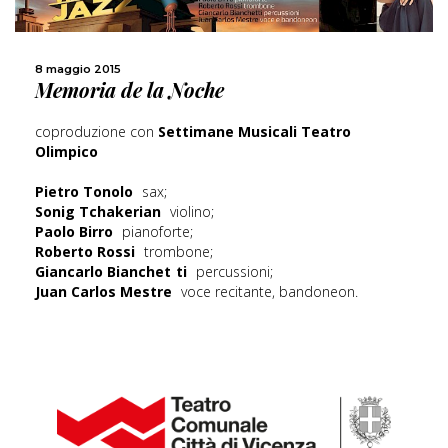
8 maggio 2015
SCOPRI DI PIÙ
Memoria de la Noche
coproduzione con
Settimane Musicali Teatro
CONDIVIDI
Olimpico
Pietro Tonolo
sax;
Sonig Tchakerian
violino;
Paolo Birro
pianoforte;
Roberto Rossi
trombone;
Giancarlo Bianchet
ti
percussioni;
Juan Carlos Mestre
voce recitante, bandoneon.