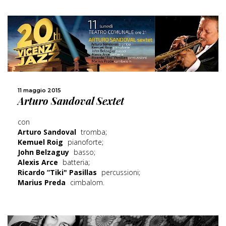
SCOPRI DI PIÙ
11 maggio 2015
Arturo Sandoval Sextet
CONDIVIDI
con
Arturo Sandoval
tromba;
Kemuel Roig
pianoforte;
John Belzaguy
basso;
Alexis Arce
batteria;
Ricardo “Tiki" Pasillas
percussioni;
Marius Preda
cimbalom.