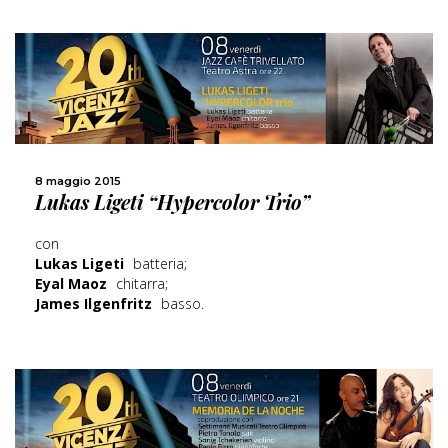
SCOPRI DI PIÙ
8 maggio 2015
Lukas Ligeti “Hypercolor Trio”
CONDIVIDI
con
Lukas Ligeti
batteria;
Eyal Maoz
chitarra;
James Ilgenfritz
basso.