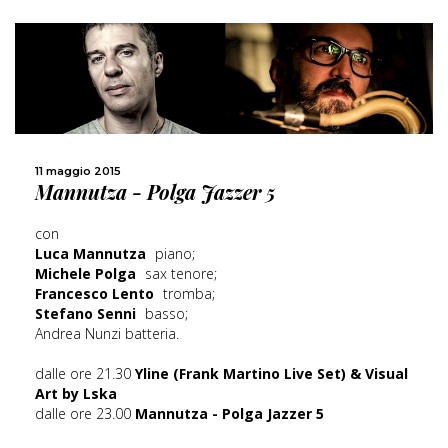
11 maggio 2015
Mannutza - Polga Jazzer 5
SCOPRI DI PIÙ
con
CONDIVIDI
Luca Mannutza
piano;
Michele Polga
sax tenore;
Francesco Lento
tromba;
Stefano Senni
basso;
Andrea Nunzi batteria.
dalle ore 21.30
Yline (Frank Martino Live Set) & Visual
Art by Lska
dalle ore 23.00
Mannutza - Polga Jazzer 5