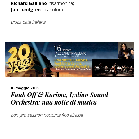
Richard Galliano
fisarmonica;
Jan Lundgren
pianoforte.
unica data italiana
SCOPRI DI PIÙ
16 maggio 2015
Funk Off & Karima, Lydian Sound
CONDIVIDI
Orchestra: una notte di musica
con Jam session notturna fino all'alba