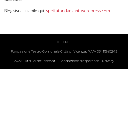
Blog visualizzabile qui:
spettatoridanzanti.wordpress.com
IT
-
EN
Fondazione Teatro Comunale Città di Vicenza, P.IVA 03411540242
2026 Tutti i diritti riservati -
Fondazione trasparente
-
Privacy