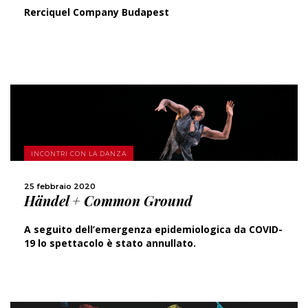
Rerciquel Company Budapest
SCOPRI DI PIÙ
INCONTRI CON LA DANZA
25 febbraio 2020
CONDIVIDI
Händel + Common Ground
A seguito dell’emergenza epidemiologica da COVID-
19 lo spettacolo è stato annullato.