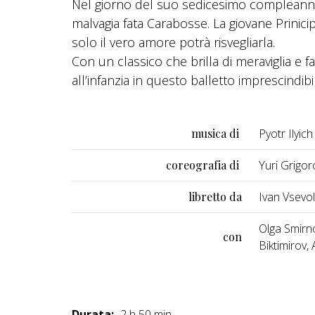
Nel giorno del suo sedicesimo compleanno, 
malvagia fata Carabosse. La giovane Prini
solo il vero amore potrà risvegliarla.
Con un classico che brilla di meraviglia e f
all’infanzia in questo balletto imprescindib
musica di
Pyotr Ilyic
coreografia di
Yuri Grigor
libretto da
Ivan Vsevol
Olga Smirno
con
Biktimirov
Durata:
2 h 50 min