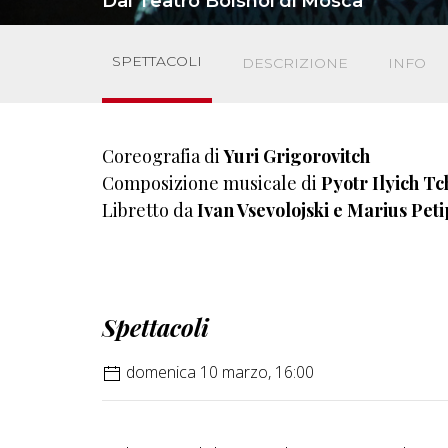
Dal Teatro Bolshoi di Mosca
SPETTACOLI
DESCRIZIONE
INFO
Coreografia di
Yuri Grigorovitch
Composizione musicale di
Pyotr Ilyich T
Libretto da
Ivan Vsevolojski e Marius Pet
Spettacoli
domenica 10 marzo, 16:00