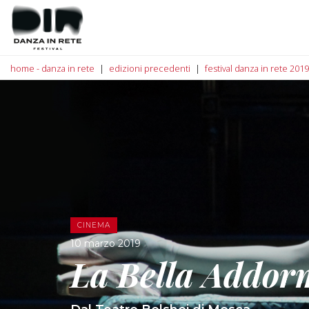
home - danza in rete
edizioni precedenti
festival danza in rete 2019
CINEMA
10 marzo 2019
La Bella Addor