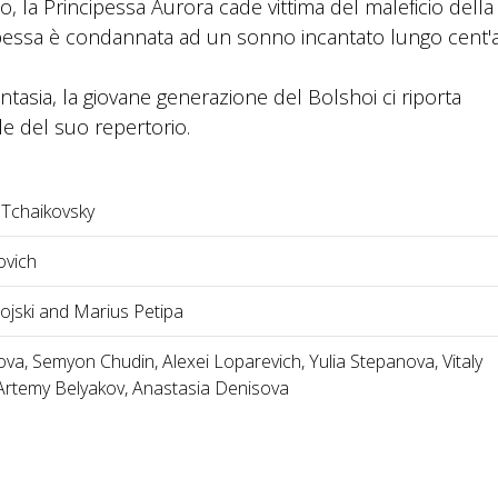
la Principessa Aurora cade vittima del maleficio della
cipessa è condannata ad un sonno incantato lungo cent'
antasia, la giovane generazione del Bolshoi ci riporta
ile del suo repertorio.
h Tchaikovsky
ovich
ojski and Marius Petipa
va, Semyon Chudin, Alexei Loparevich, Yulia Stepanova, Vitaly
, Artemy Belyakov, Anastasia Denisova