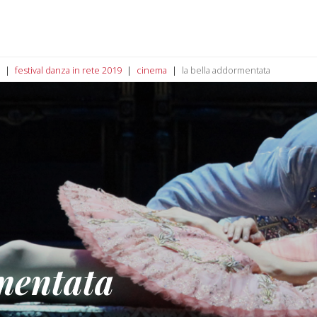
festival danza in rete 2019
cinema
la bella addormentata
mentata