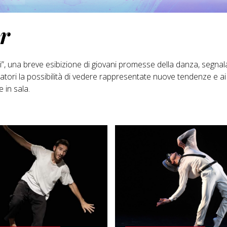
r
iali”, una breve esibizione di giovani promesse della danza, segna
pettatori la possibilità di vedere rappresentate nuove tendenze e ai
 in sala.
SCOPRI DI PIÙ
SCOPRI DI PIÙ