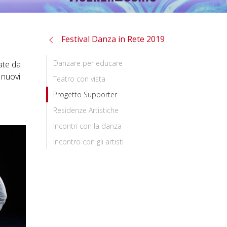
Festival Danza in Rete 2019
Danzare per educare
late da
 nuovi
Teatro con vista
Progetto Supporter
Residenze Artistiche
Incontri con la danza
Incontro con gli artisti