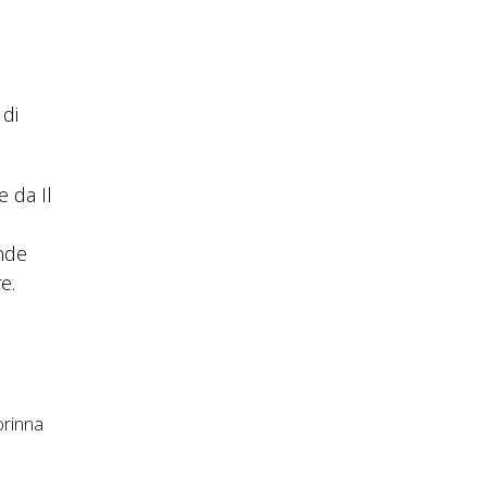
 di
 da Il
nde
e.
orinna