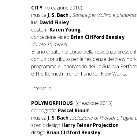
CITY
(creazione 2010)
musica
J. S. Bach
,
Sonata per violino e pianofort
luci
David Finley
costumi
Karen Young
concezione video
Brian Clifford Beasley
durata 15 minuti
Brano creato nel corso della residenza presso i
con un contributo per le residenze del New York S
programma di laboratorio del LaGuardia Performi
e The Kenneth French Fund for New Works.
Intervallo
POLYMORPHOUS
(creazione 2015)
coreografia
Pascal Rioult
musica
J. S. Bach
,
selezione di Preludi e Fughe 
scenic design
Harry Feiner Projection
design
Brian Clifford Beasley