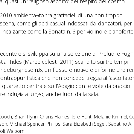
, quasi un ‘religioso ascolto’ del respiro del cosmo.
l 2010 ambienta¬to tra grattacieli di una non troppo
 scena, come gli abiti casual indossati dai danzatori, per
 incalzante come la Sonata n. 6 per violino e pianoforte
ecente e si sviluppa su una selezione di Preludi e Fughe
al Tides (Maree celesti, 2011) scandito sui tre tempi –
randeburghese n.6, un flusso emotivo e di forme che re
 contrappuntistica che non concede tregua all’ascoltator
quartetto centrale sull’Adagio con le viole da braccio
e indugia a lungo, anche fuori dalla sala.
ooch, Brian Flynn, Charis Haines, Jere Hunt, Melanie Kimmel, C
on, Michael Spencer Phillips, Sara Elizabeth Seger, Sabatino A.
Holt Walborn