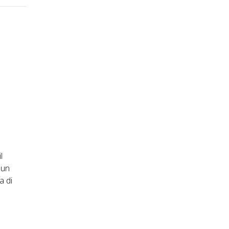
l
 un
a di