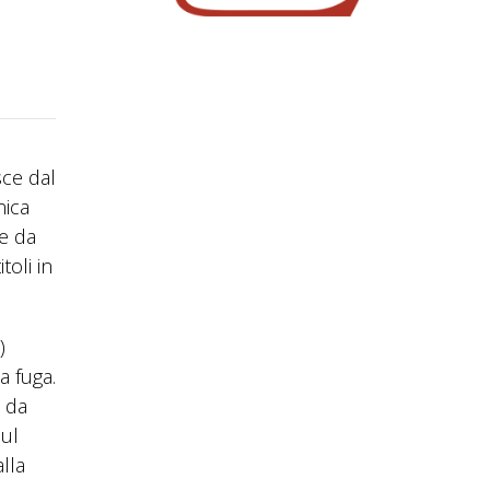
sce dal
nica
e da
toli in
)
a fuga.
o da
sul
lla