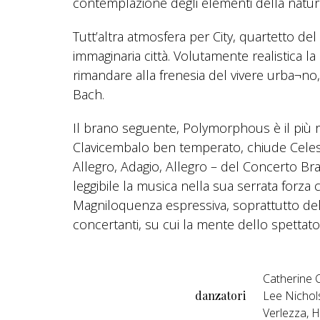
contemplazione degli elementi della natura
Tutt’altra atmosfera per City, quartetto de
immaginaria città. Volutamente realistica la
rimandare alla frenesia del vivere urba¬no,
Bach.
Il brano seguente, Polymorphous è il più r
Clavicembalo ben temperato, chiude Celesti
Allegro, Adagio, Allegro – del Concerto B
leggibile la musica nella sua serrata forza
Magniloquenza espressiva, soprattutto del 
concertanti, su cui la mente dello spettator
Catherine C
danzatori
Lee Nichols
Verlezza, 