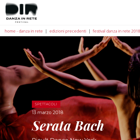
home - danza in rete
edizioni precedenti
festival danza in rete 2018
SPETTACOLI
13 marzo 2018
Serata Bach