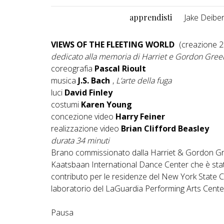
apprendisti
Jake Deibe
VIEWS OF THE FLEETING WORLD
(creazione 2
dedicato alla memoria di Harriet e Gordon Gree
coreografia
Pascal Rioult
musica
J.S. Bach
,
L’arte della fuga
luci
David Finley
costumi
Karen Young
concezione video
Harry Feiner
realizzazione video
Brian Clifford Beasley
durata 34 minuti
Brano commissionato dalla Harriet & Gordon Gree
Kaatsbaan International Dance Center che è sta
contributo per le residenze del New York State C
laboratorio del LaGuardia Performing Arts Cente
Pausa