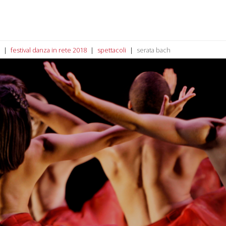
festival danza in rete 2018
spettacoli
serata bach