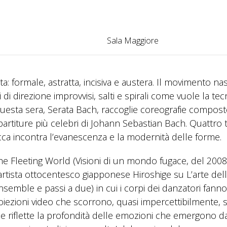
Sala Maggiore
inita: formale, astratta, incisiva e austera. Il movimento na
di direzione improvvisi, salti e spirali come vuole la tec
uesta sera, Serata Bach, raccoglie coreografie compost
partiture più celebri di Johann Sebastian Bach. Quattro ti
occa incontra l’evanescenza e la modernità delle forme.
the Fleeting World (Visioni di un mondo fugace, del 2008
l’artista ottocentesco giapponese Hiroshige su L’arte dell
nsemble e passi a due) in cui i corpi dei danzatori fann
oiezioni video che scorrono, quasi impercettibilmente, 
riflette la profondità delle emozioni che emergono da