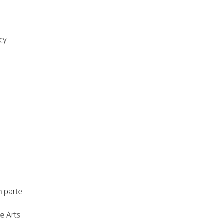
cy.
n parte
e Arts