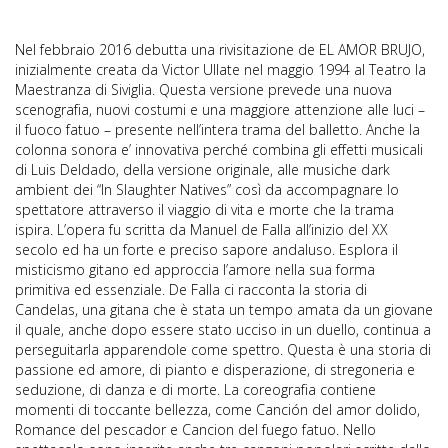
Nel febbraio 2016 debutta una rivisitazione de EL AMOR BRUJO,
inizialmente creata da Victor Ullate nel maggio 1994 al Teatro la
Maestranza di Siviglia. Questa versione prevede una nuova
scenografia, nuovi costumi e una maggiore attenzione alle luci –
il fuoco fatuo – presente nell’intera trama del balletto. Anche la
colonna sonora e’ innovativa perché combina gli effetti musicali
di Luis Deldado, della versione originale, alle musiche dark
ambient dei “In Slaughter Natives” così da accompagnare lo
spettatore attraverso il viaggio di vita e morte che la trama
ispira. L’opera fu scritta da Manuel de Falla all’inizio del XX
secolo ed ha un forte e preciso sapore andaluso. Esplora il
misticismo gitano ed approccia l’amore nella sua forma
primitiva ed essenziale. De Falla ci racconta la storia di
Candelas, una gitana che è stata un tempo amata da un giovane
il quale, anche dopo essere stato ucciso in un duello, continua a
perseguitarla apparendole come spettro. Questa è una storia di
passione ed amore, di pianto e disperazione, di stregoneria e
seduzione, di danza e di morte. La coreografia contiene
momenti di toccante bellezza, come Canción del amor dolido,
Romance del pescador e Cancion del fuego fatuo. Nello