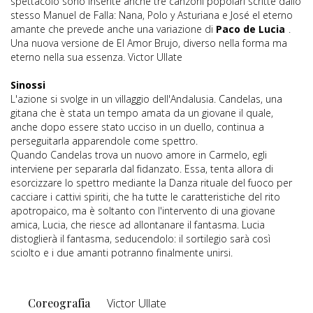
spettacolo sono inserite anche tre canzoni popolari scritte dallo
stesso Manuel de Falla: Nana, Polo y Asturiana e José el eterno
amante che prevede anche una variazione di
Paco de Lucia
.
Una nuova versione de El Amor Brujo, diverso nella forma ma
eterno nella sua essenza. Victor Ullate
Sinossi
L'azione si svolge in un villaggio dell'Andalusia. Candelas, una
gitana che è stata un tempo amata da un giovane il quale,
anche dopo essere stato ucciso in un duello, continua a
perseguitarla apparendole come spettro.
Quando Candelas trova un nuovo amore in Carmelo, egli
interviene per separarla dal fidanzato. Essa, tenta allora di
esorcizzare lo spettro mediante la Danza rituale del fuoco per
cacciare i cattivi spiriti, che ha tutte le caratteristiche del rito
apotropaico, ma è soltanto con l'intervento di una giovane
amica, Lucia, che riesce ad allontanare il fantasma. Lucia
distoglierà il fantasma, seducendolo: il sortilegio sarà così
sciolto e i due amanti potranno finalmente unirsi.
Coreografia
Victor Ullate