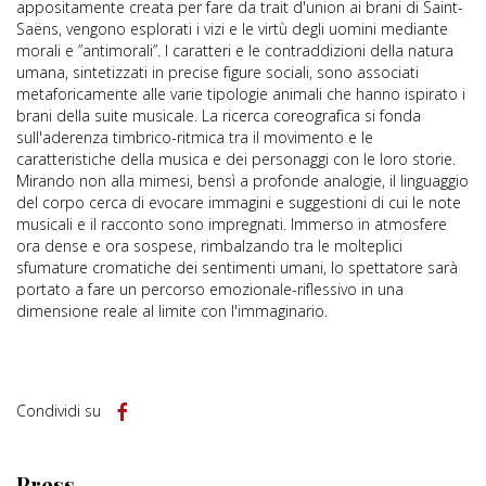
appositamente creata per fare da trait d'union ai brani di Saint-
Saëns, vengono esplorati i vizi e le virtù degli uomini mediante
morali e ”antimorali”. I caratteri e le contraddizioni della natura
umana, sintetizzati in precise figure sociali, sono associati
metaforicamente alle varie tipologie animali che hanno ispirato i
brani della suite musicale. La ricerca coreografica si fonda
sull'aderenza timbrico-ritmica tra il movimento e le
caratteristiche della musica e dei personaggi con le loro storie.
Mirando non alla mimesi, bensì a profonde analogie, il linguaggio
del corpo cerca di evocare immagini e suggestioni di cui le note
musicali e il racconto sono impregnati. Immerso in atmosfere
ora dense e ora sospese, rimbalzando tra le molteplici
sfumature cromatiche dei sentimenti umani, lo spettatore sarà
portato a fare un percorso emozionale-riflessivo in una
dimensione reale al limite con l'immaginario.
Condividi su
Press