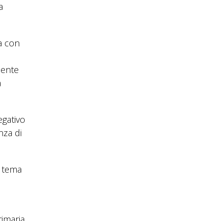
a
a con
sente
a
gativo
nza di
l tema
rimaria