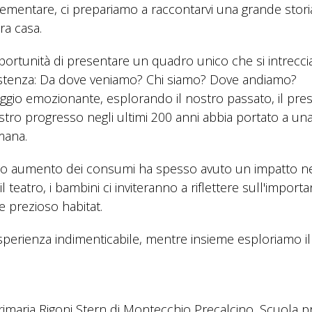
lementare, ci prepariamo a raccontarvi una grande stori
ra casa.
pportunità di presentare un quadro unico che si intrecci
istenza: Da dove veniamo? Chi siamo? Dove andiamo?
viaggio emozionante, esplorando il nostro passato, il pre
ostro progresso negli ultimi 200 anni abbia portato a un
mana.
to aumento dei consumi ha spesso avuto un impatto ne
l teatro, i bambini ci inviteranno a riflettere sull'importa
e prezioso habitat.
'esperienza indimenticabile, mentre insieme esploriamo i
rimaria Rigoni Stern di Montecchio Precalcino, Scuola p