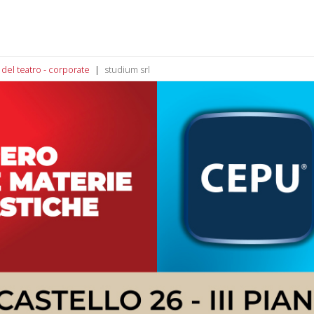
 del teatro - corporate
studium srl