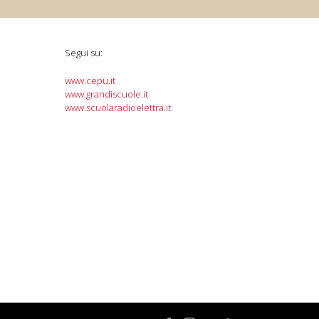
Segui su:
www.cepu.it
www.grandiscuole.it
www.scuolaradioelettra.it