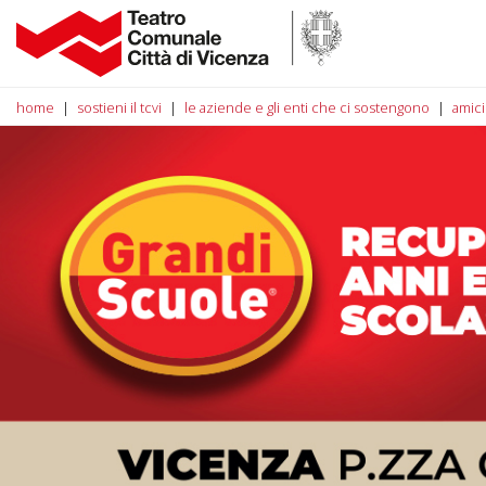
home
sostieni il tcvi
le aziende e gli enti che ci sostengono
amici