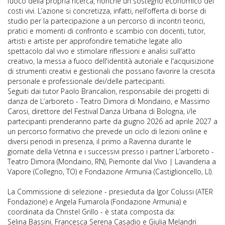
fuoco della propria ricerca, nonché un sostegno economico dei
costi vivi. L’azione si concretizza, infatti, nell’offerta di borse di
studio per la partecipazione a un percorso di incontri teorici,
pratici e momenti di confronto e scambio con docenti, tutor,
artisti e artiste per approfondire tematiche legate allo
spettacolo dal vivo e stimolare riflessioni e analisi sull'atto
creativo, la messa a fuoco dell'identità autoriale e l'acquisizione
di strumenti creativi e gestionali che possano favorire la crescita
personale e professionale dei/delle partecipanti.
Seguiti dai tutor Paolo Brancalion, responsabile dei progetti di
danza de L’arboreto - Teatro Dimora di Mondaino, e Massimo
Carosi, direttore del Festival Danza Urbana di Bologna, i/le
partecipanti prenderanno parte da giugno 2026 ad aprile 2027 a
un percorso formativo che prevede un ciclo di lezioni online e
diversi periodi in presenza, il primo a Ravenna durante le
giornate della Vetrina e i successivi presso i partner L’arboreto -
Teatro Dimora (Mondaino, RN), Piemonte dal Vivo | Lavanderia a
Vapore (Collegno, TO) e Fondazione Armunia (Castiglioncello, LI).
La Commissione di selezione - presieduta da Igor Colussi (ATER
Fondazione) e Angela Fumarola (Fondazione Armunia) e
coordinata da Christel Grillo - è stata composta da:
Selina Bassini, Francesca Serena Casadio e Giulia Melandri