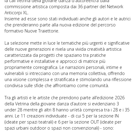
la call Vetrina della giovane danza d'autoreeXtra dalla
commissione artistica composta dai 36 partner del Network
Anticorpi XL.
Insieme ad esse sono stati individuati anche gli autori e le autrici
che prenderanno parte alla nuova edizione del percorso
formativo Nuove Traiettorie.
La selezione mette in luce le tematiche più urgenti e significative
delle nuove generazioni e rivela una vivida creatività artistica
caratterizzata da progetti che spaziano tra pratiche
performative e installative e approcci di matrice più
propriamente coreografica. Le narrazioni personali, intime e
vulnerabili si intrecciano con una memoria collettiva, offrendo
una visione complessa e stratificata e stimolando una riflessione
condivisa sulle sfide che affrontiamo come comunità.
Tra gli artisti e le artiste che prendono parte all’edizione 2026
della Vetrina della giovane danza d’autore si evidenziano 3
under 28 mentre gli altri 8 hanno un’età compresa tra i 28 e i 35
anni. Le 11 creazioni individuate - di cui 5 per la sezione IN
(ideate per spazi teatrali) e 6 per la sezione OUT (ideate per
spazi urbani outdoor o spazi non convenzionali) - sono: