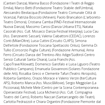
(Cantieri Danza), Marina Basso (Fondazione I Teatri di Reggio
Emilia), Marco Betti (Fondazione Teatro Stabile dell’Umbria),
Alessandro Bevilacqua (Fondazione Teatro Comunale Città di
Vicenza), Patrizia Boscolo (Arteven), Paolo Brancalion (L'arboreto-
Teatro Dimora), Cristiana Camba (FIND-Festival Internazionale
Nuova Danza), Massimo Carosi (Danza Urbana ETS), Natalia
Casorati (Ass. Cult. Mosaico Danza-Festival Interplay), Lucia Cau
(Ass. Danzeventi Sassari), Valeria Ciabattoni (CEDAC), Lorenzo
Conti (MilanOltre), Luisa Cuttini (Circuito CLAPS), Simona
Dell’ertole (Fondazione Toscana Spettacolo Onlus), Gemma Di
Tullio (Consorzio Puglia Culture), (Fondazione Armunia), Anna
Ferro (Circuito Danza del Trentino-Alto Adige/Südtirol-Centro
Servizi Culturali Santa Chiara), Lucia Franchi (Ass.
CapoTrave/Kilowatt), Domenico Garofalo e Luisa Liguoro (Teatro
Pubblico Campano), Emanuela Giovannoni (Solares Fondazione
delle Arti), Rosalba Greco e Clemente Tafuri (Teatro Akropolis),
Roberta Gambino, Orazio Morace e Valerio Verzin (IterCulture
APS), Roberto Manca (Ass. Music&Movie), Sergio Meggiolan (La
Piccionaia), Michele Mele (Centro per la Scena Contemporanea-
Operaestate Festival), Luca Michienzi (Ass. Cult. Compagnia
Teatro del Carro), Roberto Naccari (Santarcangelo dei Teatri),
Carlotta Pedrazzoli e Chiara Organtini (Fondazione Piemonte dal