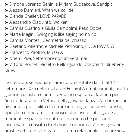
➤ Simone Lorenzo Benini e Miriam Budzakova, Sandpit
➤ Alessio Damiani, When we collide
➤ Glenda Gheller, LOVE PARADE
➤ Alessandro Giaquinto, Wolken
➤ Camilla Guarino e Giulia Campolmi, Paso Doble
➤ Marta Magini, Swinging is like saying no no no
➤ Camilla Montesi, Geometria del chiasso
➤ Gaetano Palermo e Michele Petrosino, FUGA BWV 565
➤ Francesco Paolino, M U G A
➤ Noemi Piva, Settembre non arriverà mai
➤ Vittorio Porcelli, Violetto Bellosguardo, chapter 1: blueberry
blues
Le creazioni selezionate saranno presentate dal 10 al 12
settembre 2026 nell’ambito del Festival Ammutinamenti, una tre
giorni in cui autori e autrici verranno ospitati a Ravenna per
l’intera durata della Vetrina della giovane danza d’autore, in cui
avranno la possibilità di entrare in dialogo con artisti, artiste,
operatori e operatrici, studiosi e studiose e critici grazie a
momenti e spazi di incontro e confronto che possano
incentivare la nascita di relazioni e opportunità per i giovani
artisti e artiste e rafforzare il sistema relazionale. Una preziosa