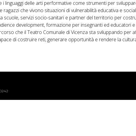
 e i linguaggi delle arti performative come strumenti per sviluppa
 ragazzi che vivono situazioni di vulnerabilità educativa e social
a scuole, servizi socio-sanitari e partner del territorio per cost
i audience development, formazione per insegnanti ed educatori e o
percorso che il Teatro Comunale di Vicenza sta sviluppando per 
apace di costruire reti, generare opportunità e rendere la cultur
40242