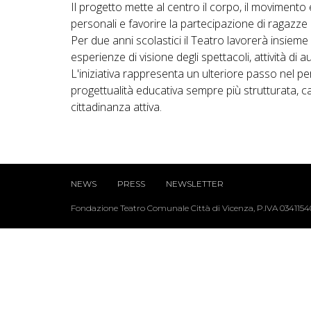
Il progetto mette al centro il corpo, il movimento
personali e favorire la partecipazione di ragazze e
Per due anni scolastici il Teatro lavorerà insieme 
esperienze di visione degli spettacoli, attività d
L'iniziativa rappresenta un ulteriore passo nel 
progettualità educativa sempre più strutturata, c
cittadinanza attiva.
NEWS
PRESS
NEWSLETTER
Fondazione Teatro Comunale Città di Vicenza, P.IVA 034115