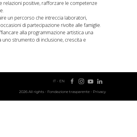
re relazioni positive, rafforzare le competenze
e.
ruire un percorso che intreccia laboratori,
ccasioni di partecipazione rivolte alle famiglie.
affiancare alla programmazione artistica una
a uno strumento di inclusione, crescita e
IT
-
EN
2026 All rights -
Fondazione trasparente
-
Privacy