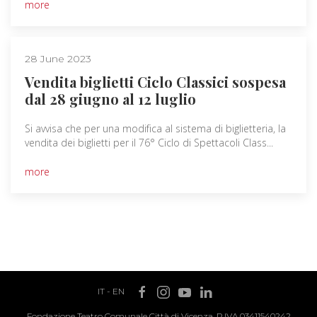
more
28 June 2023
Vendita biglietti Ciclo Classici sospesa
dal 28 giugno al 12 luglio
Si avvisa che per una modifica al sistema di biglietteria, la
vendita dei biglietti per il 76° Ciclo di Spettacoli Class...
more
IT
-
EN
Fondazione Teatro Comunale Città di Vicenza, P.IVA 03411540242