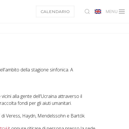
CALENDARIO
MENU
l'ambito della stagione sinfonica. A
cini alla gente dell'Ucraina attraverso il
ccolta fondi per gli aiuti umanitari.
i di Veress, Haydn, Mendelssohn e Bartók.
cvi.it
oppure ritirare di persona presso la sede