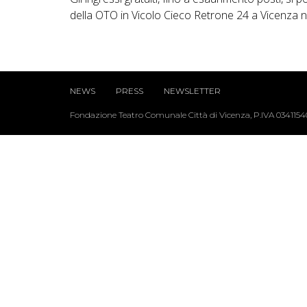
della OTO in Vicolo Cieco Retrone 24 a Vicenza ne
NEWS
PRESS
NEWSLETTER
Fondazione Teatro Comunale Città di Vicenza, P.IVA 034115