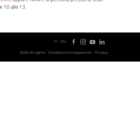
 10 alle 13.
IT
-
EN
2026 All rights -
Fondazione trasparente
-
Privacy