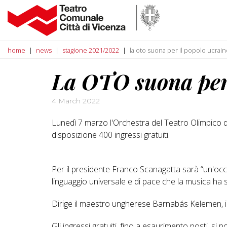
home
news
stagione 2021/2022
la oto suona per il popolo ucrai
La OTO suona per 
4 March 2022
Lunedì 7 marzo l'Orchestra del Teatro Olimpico d
disposizione 400 ingressi gratuiti.
Per il presidente Franco Scanagatta sarà “un'occas
linguaggio universale e di pace che la musica ha s
Dirige il maestro ungherese Barnabás Kelemen, i
Gli ingressi gratuiti, fino a esaurimento posti, 