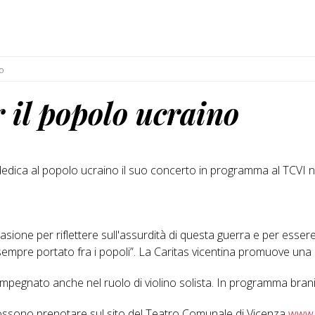
no
il popolo ucraino
edica al popolo ucraino il suo concerto in programma al TCVI nel
ione per riflettere sull'assurdità di questa guerra e per essere vi
empre portato fra i popoli”. La Caritas vicentina promuove una ra
mpegnato anche nel ruolo di violino solista. In programma bran
si possono prenotare sul sito del Teatro Comunale di Vicenza
www.t