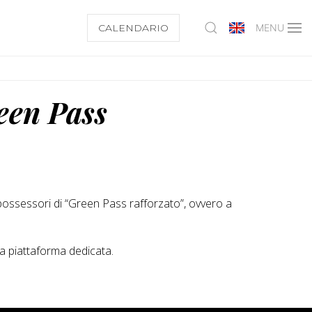
CALENDARIO
MENU
reen Pass
i possessori di “Green Pass rafforzato”, ovvero a
lla piattaforma dedicata.