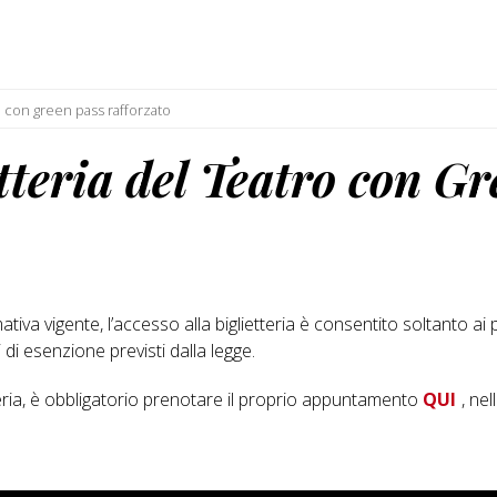
ro con green pass rafforzato
etteria del Teatro con G
iva vigente, l’accesso alla biglietteria è consentito soltanto a
 di esenzione previsti dalla legge.
teria, è obbligatorio prenotare il proprio appuntamento
QUI
, ne