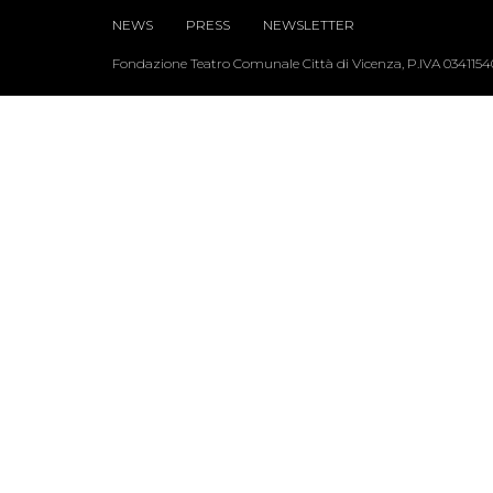
NEWS
PRESS
NEWSLETTER
Fondazione Teatro Comunale Città di Vicenza, P.IVA 034115