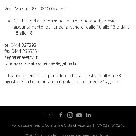
Viale Mazzini 39 - 36100 Vicenza
Gli uffici della Fondazione Teatro sono aperti, previo
appuntamento, dal lunedì al venerdì dalle 10 alle 13 e dalle
15 alle 18.
tel 0444 327393
fax 0444 236335
segreteria@tcvi.it
fondazioneteatrovicenza@legalmail.it
Il Teatro osserverà un periodo di chiusura estiva dall'8 al 23
agosto. Gli uffici riapriranno regolarmente lunedì 24 agosto.
IT
-
EN
Fondazione Teatro Comunale Città di Vicenza, P.IVA 03411540242
2026 All rights -
Fondazione trasparente
-
Privacy