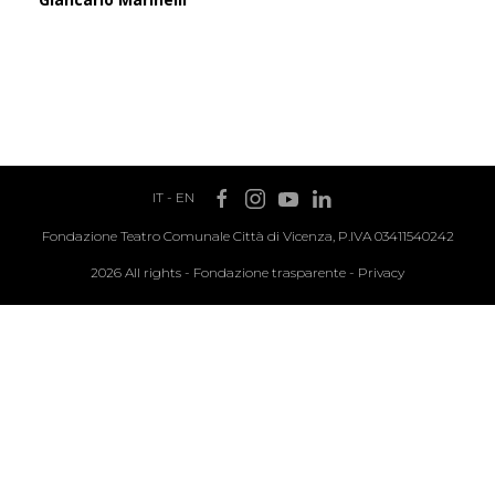
IT
-
EN
Fondazione Teatro Comunale Città di Vicenza, P.IVA 03411540242
2026 All rights -
Fondazione trasparente
-
Privacy