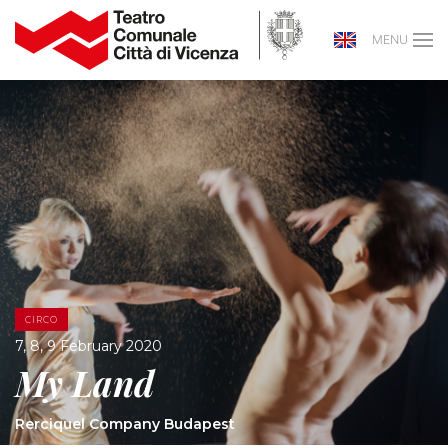
MENU
CIRCO
7, 8, 9 February 2020
My Land
Rerciquel Company Budapest