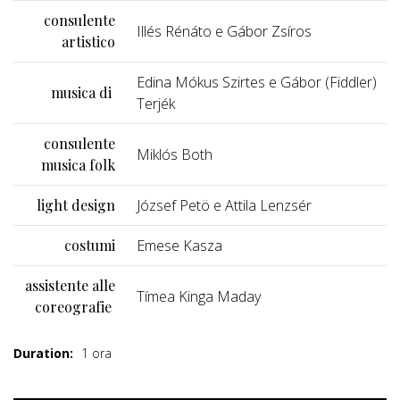
consulente
Illés Rénáto e Gábor Zsíros
artistico
Edina Mókus Szirtes e Gábor (Fiddler)
musica di
Terjék
consulente
Miklós Both
musica folk
light design
József Petö e Attila Lenzsér
costumi
Emese Kasza
assistente alle
Tímea Kinga Maday
coreografie
Duration:
1 ora