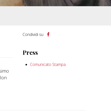
Condividi su
Press
Comunicato Stampa
ssimo
llon