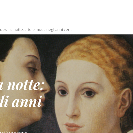
duesima notte: arte e moda negli anni venti
 notte:
li anni