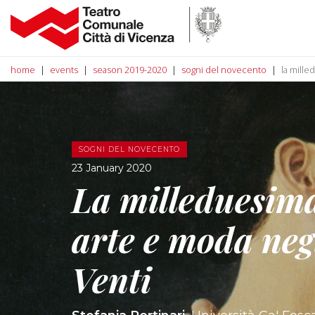
home
events
season 2019-2020
sogni del novecento
la mille
SOGNI DEL NOVECENTO
23 January 2020
La milleduesima
arte e moda neg
Venti